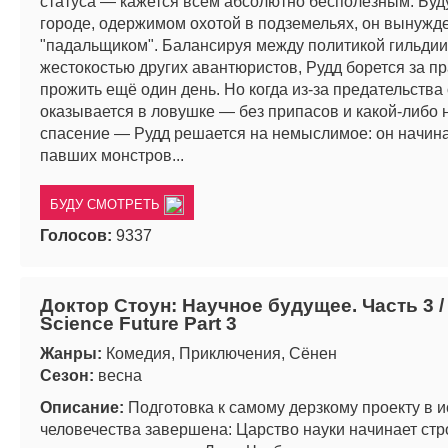
статуса — кажется всем абсолютно бесполезным. Буд
городе, одержимом охотой в подземельях, он вынужд
"падальщиком". Балансируя между политикой гильдии
жестокостью других авантюристов, Рудд борется за п
прожить ещё один день. Но когда из-за предательства
оказывается в ловушке — без припасов и какой-либо
спасение — Рудд решается на немыслимое: он начина
павших монстров...
БУДУ СМОТРЕТЬ
Голосов:
9337
Доктор Стоун: Научное будущее. Часть 3 / 
Science Future Part 3
Жанры:
Комедия, Приключения, Сёнен
Сезон:
весна
Описание:
Подготовка к самому дерзкому проекту в 
человечества завершена: Царство науки начинает стр