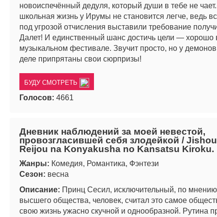
новоиспечённый дедуля, который души в тебе не чает
школьная жизнь у Ирумы не становится легче, ведь в
под угрозой отчисления выставили требование получи
Далет! И единственный шанс достичь цели — хорошо 
музыкальном фестивале. Звучит просто, но у демоно
деле припрятаны свои сюрпризы!
БУДУ СМОТРЕТЬ
Голосов:
4661
Дневник наблюдений за моей невестой,
провозгласившей себя злодейкой / Jisho
Reijou na Konyakusha no Kansatsu Kiroku.
Жанры:
Комедия, Романтика, Фэнтези
Сезон:
весна
Описание:
Принц Сесил, исключительный, по мнению
высшего общества, человек, считал это самое общест
свою жизнь ужасно скучной и однообразной. Рутина 