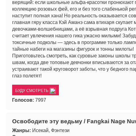
верящий: если школьные альфа-красотки пронюхают 
коллекцию розовых фей, его и без того слабенькой ре
наступит полная хана! Но реальность оказывается сов
главная гяру класса Кэй Аманэ сама втихаря скупает 
девочками-волшебницами, а её взрывная подруга Кот
считает увлечения нашего гика ужасно милыми! Забуд
токсичные подколы — здесь в программе только ламп
тайные набеги на магазины фигурок и тонны милоты!
Приготовьтесь смотреть, как суровые законы школы т
швам, когда две топовые девчонки вписываются за от
устраивают такой круговорот заботы, что у бедного па
глаз полетят!
БУДУ СМОТРЕТЬ
Голосов:
7997
Освободите эту ведьму / Fangkai Nage N
Жанры:
Исекай, Фэнтези