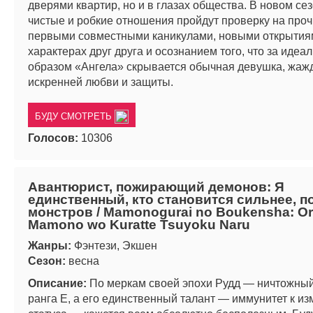
дверями квартир, но и в глазах общества. В новом сез
чистые и робкие отношения пройдут проверку на проч
первыми совместными каникулами, новыми открытия
характерах друг друга и осознанием того, что за идеа
образом «Ангела» скрывается обычная девушка, жа
искренней любви и защиты.
БУДУ СМОТРЕТЬ
Голосов:
10306
Авантюрист, пожирающий демонов: Я
единственный, кто становится сильнее, 
монстров / Mamonogurai no Boukensha: Or
Mamono wo Kuratte Tsuyoku Naru
Жанры:
Фэнтези, Экшен
Сезон:
весна
Описание:
По меркам своей эпохи Рудд — ничтожны
ранга E, а его единственный талант — иммунитет к и