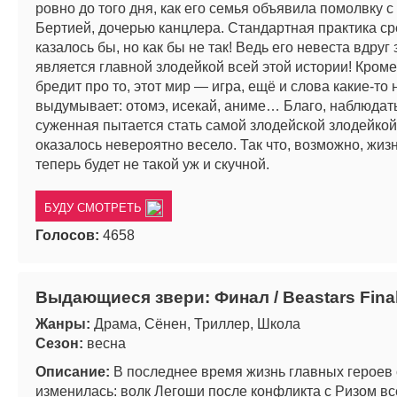
ровно до того дня, как его семья объявила помолвку с
Бертией, дочерью канцлера. Стандартная практика ср
казалось бы, но как бы не так! Ведь его невеста вдруг 
является главной злодейкой всей этой истории! Кроме 
бредит про то, этот мир — игра, ещё и слова какие-то
выдумывает: отомэ, исекай, аниме… Благо, наблюдать
суженная пытается стать самой злодейской злодейкой
оказалось невероятно весело. Так что, возможно, жиз
теперь будет не такой уж и скучной.
БУДУ СМОТРЕТЬ
Голосов:
4658
Выдающиеся звери: Финал / Beastars Fina
Жанры:
Драма, Сёнен, Триллер, Школа
Сезон:
весна
Описание:
В последнее время жизнь главных героев
изменилась: волк Легоши после конфликта с Ризом вс