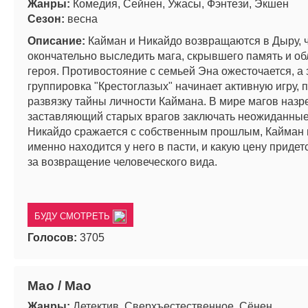
Жанры:
Комедия, Сейнен, Ужасы, Фэнтези, Экшен
Сезон:
весна
Описание:
Кайман и Никайдо возвращаются в Дыру, 
окончательно выследить мага, скрывшего память и об
героя. Противостояние с семьей Эна ожесточается, а
группировка "Крестоглазых" начинает активную игру,
развязку тайны личности Каймана. В мире магов назре
заставляющий старых врагов заключать неожиданные
Никайдо сражается с собственным прошлым, Кайман в
именно находится у него в пасти, и какую цену придет
за возвращение человеческого вида.
БУДУ СМОТРЕТЬ
Голосов:
3705
Мао / Mao
Жанры:
Детектив, Сверхъестественное, Сёнен