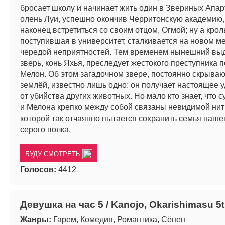
бросает школу и начинает жить один в Звериных Апар
олень Луи, успешно окончив Черритонскую академию,
наконец встретиться со своим отцом, Огмой; ну а крол
поступившая в университет, сталкивается на новом ме
чередой неприятностей. Тем временем нынешний в
зверь, конь Яхья, преследует жестокого преступника 
Мелон. Об этом загадочном звере, постоянно скрыва
землёй, известно лишь одно: он получает настоящее 
от убийства других животных. Но мало кто знает, что 
и Мелона крепко между собой связаны невидимой нит
которой так отчаянно пытается сохранить семья наш
серого волка.
БУДУ СМОТРЕТЬ
Голосов:
4412
Девушка на час 5 / Kanojo, Okarishimasu 5
Жанры:
Гарем, Комедия, Романтика, Сёнен