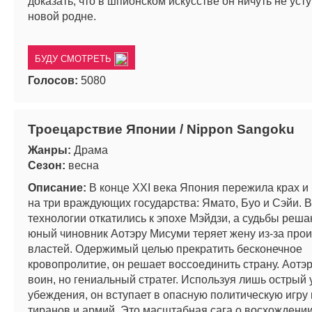
доказать, что в шпионском искусстве он ничуть не уст
новой родне.
БУДУ СМОТРЕТЬ
Голосов:
5080
Троецарствие Японии / Nippon Sangoku
Жанры:
Драма
Сезон:
весна
Описание:
В конце XXI века Япония пережила крах и
на три враждующих государства: Ямато, Буо и Сэйи. В
технологии откатились к эпохе Мэйдзи, а судьбы реша
юный чиновник Аотэру Мисуми теряет жену из-за про
властей. Одержимый целью прекратить бесконечное
кровопролитие, он решает воссоединить страну. Аотэр
воин, но гениальный стратег. Используя лишь острый 
убеждения, он вступает в опасную политическую игру
тиранов и армий. Это масштабная сага о восхождени