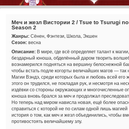
Меч и жезл Вистории 2 / Tsue to Tsurugi no
Season 2
Жанры:
Сёнен, Фэнтези, Школа, Экшен
Сезон:
весна
Описание:
В мире, где всё определяет талант к магии
бездарный юноша, обделённый даром творить волшеб
вознамерился подняться на вершину белоснежной баш
чтобы встать подле когорты величайших магов — так
Магии Вэндэ, среди которых была и любовь всей его 
этого он трудился, не покладая рук, и несмотря на н
издёвки со стороны окружающих и многочисленные оп
юноша вновь брался за меч и продолжал преследоват
Но теперь над миром нависла новая, ещё более опасн
справиться с которой не по силам одной лишь магией 
история о том, как меч и жезл объединились, чтобы вм
противостоять величайшему злу.