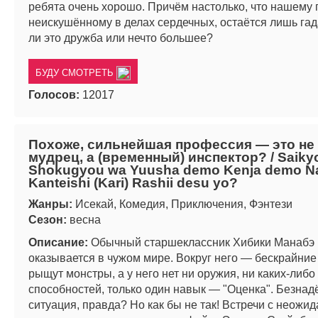
ребята очень хорошо. Причём настолько, что нашему 
неискушённому в делах сердечных, остаётся лишь гад
ли это дружба или нечто большее?
БУДУ СМОТРЕТЬ
Голосов:
12017
Похоже, сильнейшая профессия — это не 
мудрец, а (временный) инспектор? / Saiky
Shokugyou wa Yuusha demo Kenja demo N
Kanteishi (Kari) Rashii desu yo?
Жанры:
Исекай, Комедия, Приключения, Фэнтези
Сезон:
весна
Описание:
Обычный старшеклассник Хибики Манабэ
оказывается в чужом мире. Вокруг него — бескрайние
рыщут монстры, а у него нет ни оружия, ни каких-либо
способностей, только один навык — "Оценка". Безна
ситуация, правда? Но как бы не так! Встречи с неожи