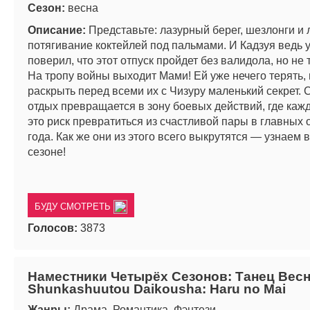
Сезон:
весна
Описание:
Представьте: лазурный берег, шезлонги и
потягивание коктейлей под пальмами. И Кадзуя ведь 
поверил, что этот отпуск пройдет без валидола, но не 
На тропу войны выходит Мами! Ей уже нечего терять, 
раскрыть перед всеми их с Чизуру маленький секрет.
отдых превращается в зону боевых действий, где ка
это риск превратиться из счастливой пары в главных
года. Как же они из этого всего выкрутятся — узнаем 
сезоне!
БУДУ СМОТРЕТЬ
Голосов:
3873
Наместники Четырёх Сезонов: Танец Весн
Shunkashuutou Daikousha: Haru no Mai
Жанры:
Драма, Романтика, Фэнтези