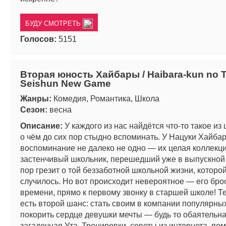
БУДУ СМОТРЕТЬ
Голосов:
5151
Вторая юность Хайбары / Haibara-kun no 
Seishun New Game
Жанры:
Комедия, Романтика, Школа
Сезон:
весна
Описание:
У каждого из нас найдётся что-то такое из 
о чём до сих пор стыдно вспоминать. У Нацуки Хайба
воспоминание не далеко не одно — их целая коллекц
застенчивый школьник, перешедший уже в выпускной 
пор грезит о той беззаботной школьной жизни, которой
случилось. Но вот происходит невероятное — его бро
времени, прямо к первому звонку в старшей школе! Те
есть второй шанс: стать своим в компании популярных
покорить сердце девушки мечты — будь то обаятельн
загадочная Ута. Тренировки, советы из интернета, по