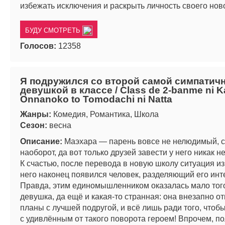
избежать исключения и раскрыть личность своего нов
БУДУ СМОТРЕТЬ
Голосов:
12358
Я подружился со второй самой симпатич
девушкой в классе / Class de 2-banme ni K
Onnanoko to Tomodachi ni Natta
Жанры:
Комедия, Романтика, Школа
Сезон:
весна
Описание:
Маэхара — парень вовсе не нелюдимый, с
наоборот, да вот только друзей завести у него никак н
К счастью, после перевода в новую школу ситуация из
него наконец появился человек, разделяющий его инт
Правда, этим единомышленником оказалась мало того
девушка, да ещё и какая-то странная: она внезапно о
планы с лучшей подругой, и всё лишь ради того, чтоб
с удивлённым от такого поворота героем! Впрочем, п