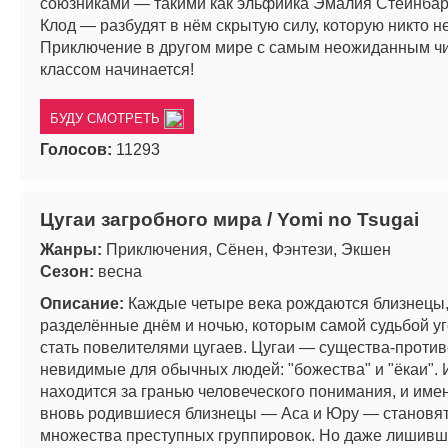
союзниками — такими как эльфийка Эмалия Стейнбар
Клод — разбудят в нём скрытую силу, которую никто н
Приключение в другом мире с самым неожиданным ч
классом начинается!
БУДУ СМОТРЕТЬ
Голосов:
11293
Цугаи загробного мира / Yomi no Tsugai
Жанры:
Приключения, Сёнен, Фэнтези, Экшен
Сезон:
весна
Описание:
Каждые четыре века рождаются близнецы
разделённые днём и ночью, которым самой судьбой у
стать повелителями цугаев. Цугаи — существа-проти
невидимые для обычных людей: "божества" и "ёкаи". 
находится за гранью человеческого понимания, и име
вновь родившиеся близнецы — Аса и Юру — становят
множества преступных группировок. Но даже лишивш