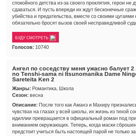
спокойного детства из-за своего проклятия, герои не 
сдаваться. И пусть впереди их ждут бесконечные сра
убийства и предательства, вместе со своими цугаями 
обязательно бросят вызов своей несправедливой суд
БУДУ СМОТРЕТЬ
Голосов:
10740
Ангел по соседству меня ужасно балует 2 /
no Tenshi-sama ni Itsunomanika Dame Ning
Sareteita Ken 2
Жанры:
Романтика, Школа
Сезон:
весна
Описание:
После того как Аманэ и Махиру признались
чувствах на глазах у всей школы, их жизнь из тихой с
идиллии превращается в официальный роман под пр
вниманием окружающих. Теперь, когда маски сброше
предстоит учиться быть настоящей парой не только з