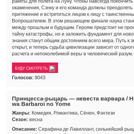
ракеты для полета на Луну. Чтобы навсегда покончить 
окаменения, Сэнку и его команда должны преодолеть
притяжение и встретиться лицом к лицу с таинственн
Вопрошателем. В этом решающем финале наука стан
между прошлым и будущим. Героям предстоит не про
тайну катастрофы, но и заложить фундамент для новой
знания станут общим достоянием всего мира. Путь к 
открыт, и теперь судьба цивилизации зависит от одног
расчета и непоколебимой веры в человеческий разум.
БУДУ СМОТРЕТЬ
Голосов:
9043
Принцесса-рыцарь — невеста варвара / H
wa Barbaroi no Yome
Жанры:
Комедия, Романтика, Сёнен, Фэнтези
Сезон:
весна
Описание:
Серафина де Лавиллант, сильнейший рыца