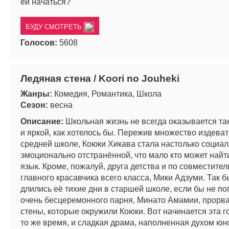
ей начаться?
БУДУ СМОТРЕТЬ
Голосов:
5608
Ледяная стена / Koori no Jouheki
Жанры:
Комедия, Романтика, Школа
Сезон:
весна
Описание:
Школьная жизнь не всегда оказывается та
и яркой, как хотелось бы. Пережив множество издеват
средней школе, Коюки Хикава стала настолько социал
эмоционально отстранённой, что мало кто может найт
язык. Кроме, пожалуй, друга детства и по совместител
главного красавчика всего класса, Мики Адзуми. Так 
длились её тихие дни в старшей школе, если бы не по
очень бесцеремонного парня, Минато Амамии, прорва
стены, которые окружили Коюки. Вот начинается эта го
то же время, и сладкая драма, наполненная духом юн