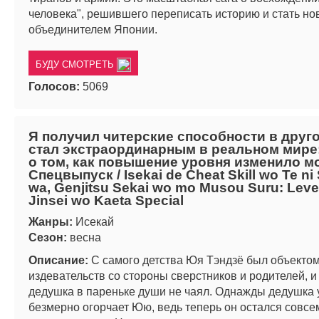
человека", решившего переписать историю и стать н
объединителем Японии.
БУДУ СМОТРЕТЬ
Голосов:
5069
Я получил читерские способности в друг
стал экстраординарным в реальном мире
о том, как повышение уровня изменило м
Спецвыпуск / Isekai de Cheat Skill wo Te ni 
wa, Genjitsu Sekai wo mo Musou Suru: Leve
Jinsei wo Kaeta Special
Жанры:
Исекай
Сезон:
весна
Описание:
С самого детства Юя Тэндзё был объекто
издевательств со стороны сверстников и родителей, и
дедушка в пареньке души не чаял. Однажды дедушка у
безмерно огорчает Юю, ведь теперь он остался совсе