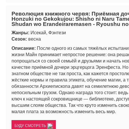
Революция книжного червя: Приёмная доч
Honzuki no Gekokujou: Shisho ni Naru Tame
Shudan wo Erandeiraremasen - Ryoushu no
Жанры:
Исекай, Фэнтези
Сезон:
весна
Описание:
После одного из самых тяжёлых испытани
жизни Майн принимает непростое решение: она реша
попрощаться со своей семьёй и друзьями и начать но
качестве приёмной дочери эрцгерцога Эренфеста. Но
знатном обществе не так проста, как кажется простол
жёсткие нормы и правила этикета, обучение магии, а 
обязанности Архиепископа давят на семилетнюю дев
непосильным грузом. Однако награда того стоит: ведь
ключ к настоящей сокровищнице — библиотеке, досту
высшим слоям общества. Так что круто изменить свою
малая плата за возможность изменить весь мир.
БУДУ СМОТРЕТЬ