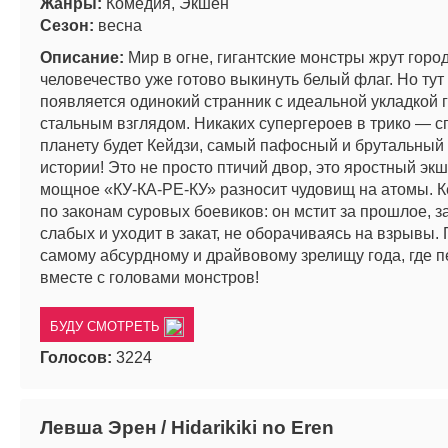
Жанры:
Комедия, Экшен
Сезон:
весна
Описание:
Мир в огне, гигантские монстры жрут город
человечество уже готово выкинуть белый флаг. Но тут
появляется одинокий странник с идеальной укладкой 
стальным взглядом. Никаких супергероев в трико — с
планету будет Кейдзи, самый пафосный и брутальный 
истории! Это не просто птичий двор, это яростный экш
мощное «КУ-КА-РЕ-КУ» разносит чудовищ на атомы. К
по законам суровых боевиков: он мстит за прошлое, 
слабых и уходит в закат, не оборачиваясь на взрывы. 
самому абсурдному и драйвовому зрелищу года, где п
вместе с головами монстров!
БУДУ СМОТРЕТЬ
Голосов:
3224
Левша Эрен / Hidarikiki no Eren