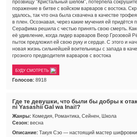
прозвищу "Кристальный шелом", потерпела сокрушит
поражение в битве с войском варваров с востока. Скр
удалось, так что она была схвачена в качестве трофе
в плен. Осознавая, через какие мучения ей придётся п
Серафима решила с честью принять свою смерть. Ка
её удивление, когда лидер варваров Веор Грозовой Р
пыток предложил ей свою руку и сердце. С этого и на
новая жизнь сильнейшей воительницы с запада в кач
грозного предводителя варваров с востока
БУДУ СМОТРЕТЬ
Голосов:
8918
Где те девушки, что были бы добры к отак
ni Yasashii Gal wa Inai!?
Жанры:
Комедия, Романтика, Сейнен, Школа
Сезон:
весна
Описание:
Такуя Сэо — настоящий мастер шифровки,