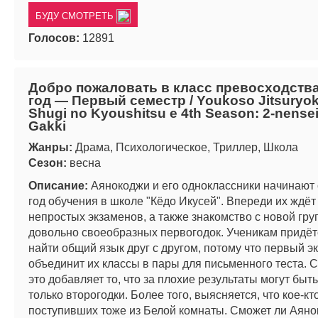
БУДУ СМОТРЕТЬ
Голосов:
12891
Добро пожаловать в класс превосходства
год — Первый семестр / Youkoso Jitsuryok
Shugi no Kyoushitsu e 4th Season: 2-nensei
Gakki
Жанры:
Драма, Психологическое, Триллер, Школа
Сезон:
весна
Описание:
Аянокоджи и его одноклассники начинают 
год обучения в школе "Кёдо Икусей". Впереди их ждёт
непростых экзаменов, а также знакомство с новой гру
довольно своеобразных первогодок. Ученикам придёт
найти общий язык друг с другом, потому что первый э
объединит их классы в пары для письменного теста. С
это добавляет то, что за плохие результаты могут бы
только второгодки. Более того, выясняется, что кое-кт
поступивших тоже из Белой комнаты. Сможет ли Аян