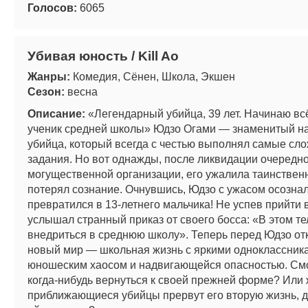
Голосов:
6065
Убивая юность / Kill Ao
Жанры:
Комедия, Сёнен, Школа, Экшен
Сезон:
весна
Описание:
«Легендарный убийца, 39 лет. Начинаю всё
ученик средней школы» Юдзо Огами — знаменитый 
убийца, который всегда с честью выполнял самые сл
задания. Но вот однажды, после ликвидации очередн
могущественной организации, его ужалила таинственн
потерял сознание. Очнувшись, Юдзо с ужасом осознал
превратился в 13-летнего мальчика! Не успев прийти в
услышал странный приказ от своего босса: «В этом т
внедриться в среднюю школу». Теперь перед Юдзо от
новый мир — школьная жизнь с яркими одноклассник
юношеским хаосом и надвигающейся опасностью. Смо
когда-нибудь вернуться к своей прежней форме? Или
приближающиеся убийцы прервут его вторую жизнь, д