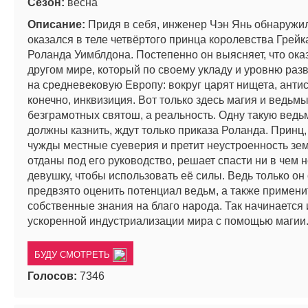
Сезон:
весна
Описание:
Придя в себя, инженер Чэн Янь обнаружил
оказался в теле четвёртого принца королевства Грей
Роланда Уимблдона. Постепенно он выясняет, что ока
другом мире, который по своему укладу и уровню раз
на средневековую Европу: вокруг царят нищета, антис
конечно, инквизиция. Вот только здесь магия и ведьм
безграмотных святош, а реальность. Одну такую ведьм
должны казнить, ждут только приказа Роланда. Принц,
чужды местные суеверия и претит неустроенность зем
отданы под его руководство, решает спасти ни в чем
девушку, чтобы использовать её силы. Ведь только он
предвзято оценить потенциал ведьм, а также примени
собственные знания на благо народа. Так начинается 
ускоренной индустриализации мира с помощью магии
БУДУ СМОТРЕТЬ
Голосов:
7346