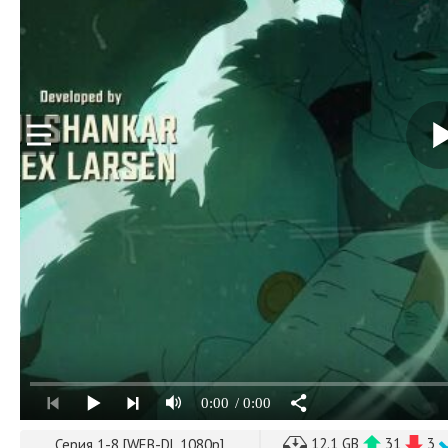
0:00
/ 0:00
12.1 GB
31
3
Серия 1-8 [WEB-DL 1080p]