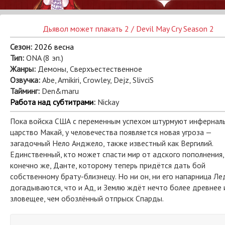
Дьявол может плакать 2 / Devil May Cry Season 2
Сезон:
2026 весна
Тип:
ОNA (8 эп.)
Жанры:
Демоны, Сверхъестественное
Озвучка:
Abe, Amikiri, Crowley, Dejz, SlivciS
Тайминг:
Den&maru
Работа над субтитрами
:
Nickay
Пока войска США с переменным успехом штурмуют инфернал
царство Макай, у человечества появляется новая угроза —
загадочный Нело Анджело, также известный как Вергилий.
Единственный, кто может спасти мир от адского пополнения,
конечно же, Данте, которому теперь придётся дать бой
собственному брату-близнецу. Но ни он, ни его напарница Ле
догадываются, что и Ад, и Землю ждёт нечто более древнее 
зловещее, чем обозлённый отпрыск Спарды.