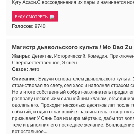
Кугу Асахи.С воссоединения их пары и начинается но
БУДУ СМОТРЕТЬ
Голосов:
9740
Магистр дьявольского культа / Mo Dao Zu 
Жанры:
Детектив, Исторический, Комедия, Приключен
Сверхъестественное, Экшен
Сезон:
лето
Описание:
Будучи основателем дьявольского культа, 
странствовал по свету, сея хаос и наполняя страхом 
Но в итоге собственный собрат-заклинатель предал ег
расправу нескольким сильнейшим кланам, объединив
одолеть его. Проходит несколько десятков лет после 
событий, и один отчаявшийся заклинатель, отвергнут
призывает У Сянь Вэя из мира мёртвых, дабы тот вопл
теле и выполнил его последнее желание. Воплощение
вот остальное...