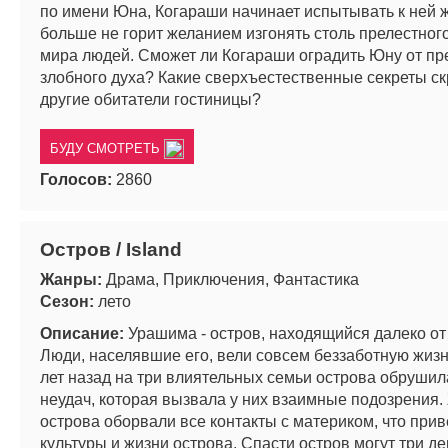
по имени Юна, Когараши начинает испытывать к ней 
больше не горит желанием изгонять столь прелестного
мира людей. Сможет ли Когараши оградить Юну от п
злобного духа? Какие сверхъестественные секреты с
другие обитатели гостиницы?
БУДУ СМОТРЕТЬ
Голосов:
2860
Остров / Island
Жанры:
Драма, Приключения, Фантастика
Сезон:
лето
Описание:
Урашима - остров, находящийся далеко от
Люди, населявшие его, вели совсем беззаботную жизн
лет назад на три влиятельных семьи острова обрушил
неудач, которая вызвала у них взаимные подозрения.
острова оборвали все контакты с материком, что прив
культуры и жизни острова. Спасти остров могут три д