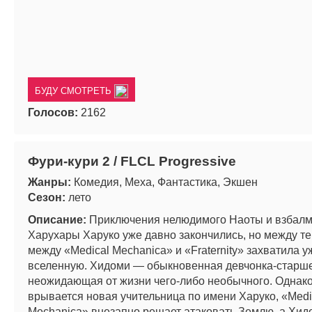
БУДУ СМОТРЕТЬ
Голосов:
2162
Фури-кури 2 / FLCL Progressive
Жанры:
Комедия, Меха, Фантастика, Экшен
Сезон:
лето
Описание:
Приключения нелюдимого Наоты и взбал
Харухары Харуко уже давно закончились, но между т
между «Medical Mechanica» и «Fraternity» захватила у
вселенную. Хидоми — обыкновенная девчонка-старше
неожидающая от жизни чего-либо необычного. Однако
врывается новая учительница по имени Харуко, «Medi
Mechanica» внезапно решает атаковать Землю, а Хид