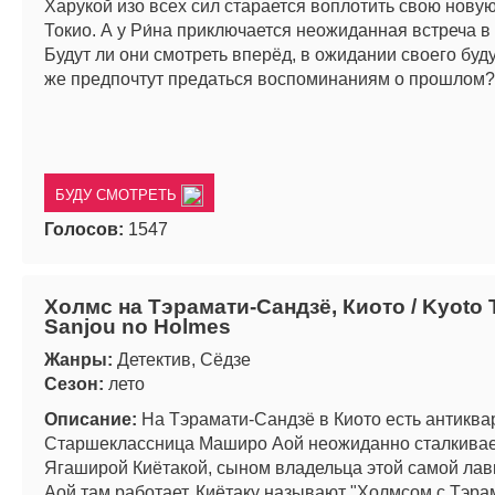
Харукой изо всех сил старается воплотить свою новую
Токио. А у Ри́на приключается неожиданная встреча в
Будут ли они смотреть вперёд, в ожидании своего бу
же предпочтут предаться воспоминаниям о прошлом?
БУДУ СМОТРЕТЬ
Голосов:
1547
Холмс на Тэрамати-Сандзё, Киото / Kyoto 
Sanjou no Holmes
Жанры:
Детектив, Сёдзе
Сезон:
лето
Описание:
На Тэрамати-Сандзё в Киото есть антиква
Старшеклассница Маширо Аой неожиданно сталкивае
Ягаширой Киётакой, сыном владельца этой самой лав
Аой там работает. Киётаку называют "Холмсом с Тэра