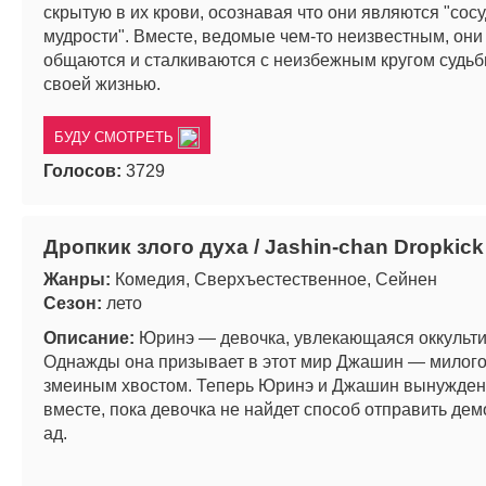
скрытую в их крови, осознавая что они являются "сос
мудрости". Вместе, ведомые чем-то неизвестным, они
общаются и сталкиваются с неизбежным кругом судьб
своей жизнью.
БУДУ СМОТРЕТЬ
Голосов:
3729
Дропкик злого духа / Jashin-chan Dropkick
Жанры:
Комедия, Сверхъестественное, Сейнен
Сезон:
лето
Описание:
Юринэ — девочка, увлекающаяся оккульт
Однажды она призывает в этот мир Джашин — милого
змеиным хвостом. Теперь Юринэ и Джашин вынужден
вместе, пока девочка не найдет способ отправить дем
ад.