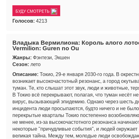
БУДУ СМОТРЕТЬ
Голосов:
4213
Владыка Вермилиона: Король алого лотоса
Vermilion: Guren no Ou
Жанры:
Фэнтези, Экшен
Сезон:
лето
Описание:
Токио, 29-е января 2030-го года. В окрест
возникает высокочастотный резонанс, а город окутыв
туман. Те, кто слышат этот звук, люди и животные, те
В Токио всё перекрывают, полагая, что туман несёт н
вирус, вызывающий эпидемию. Однако через шесть д
инцидента люди просыпаются, будто ничего и не было
перекрытые кварталы Токио постепенно возобновляют
не менее, из-за высокочастотного резонанса начинаю
некоторые "причудливые события", и людей окружает
великая тайна. Между тем, молодые люди освобождаю