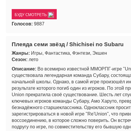
БУДУ СМОТРЕТЬ
Голосов:
9887
Плеяда семи звёзд / Shichisei no Subaru
Жанры:
Игры, Фантастика, Фэнтези, Экшен
Сезон:
лето
Описание:
Во всемирно известной ММОРПГ-игре "Un
существовала легендарная команда Субару, состояща
начальной школы. Однако, в самой игре произошёл ин
результате которого погиб один из игроков. По этой п
Union прекратила своё существование. Шесть лет спус
ключевых игроков команды Субару, Амо Харуто, прев
безнадёжного старшеклассника. Одноклассник просит
зарегистрироваться в новой игре "Re'Union", что прив
воссоединению, в которое сложно поверить. Он встр
подругу по игре, по совместительству его бывшую одн