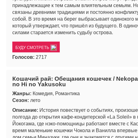
принадлежащие к тем самым влиятельным семьям. Н
связаны древними традициями и постоянно конфликт
собой. В это время на берег выбрасывает одинокого 
который утверждает, что пришёл из будущего. В одино
силами старается изменить судьбу острова.
БУДУ СМОТРЕТЬ
Голосов:
2717
Кошачий рай: Обещания кошечек / Nekopa
no Hi no Yakusoku
Жанры:
Комедия, Романтика
Сезон:
лето
Описание:
История повествует о событиях, произош
полгода до открытия кафе-кондитерской «La Soleil» в
Йокогама, где нэко-помощницы работают вместе с Кас
время маленькие кошечки Чокола и Ванилла впервые
дом семьи Миназуки, где они и знакомятся с другими н