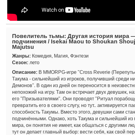
Повелитель тьмы: Другая история мира 
подчинения / Isekai Maou to Shoukan Shouj
Majutsu
Жанры:
Комедия, Магия, Фэнтези
Сезон:
лето
Описание:
В MMORPG-игре "Cross Reverie (Перепутье
Такума - сильнейший из игроков, получивший среди ни
Демонов". В один из дней он переносится в неизвестн
непохожий на игру. Там он встречает двух девушек, н
его "Призывателями". Они проводят "Ритуал порабощ
превратить его в своего слугу, но тут.. активируется п
способность Такумы. Вместо этого, девушки сами стан
подчинёнными. Однако, хоть Такума и сильнейший из 
мира, он понятия не имеет, как общаться с другими л
тут он делает главный выбор: вести себя, как свой пе