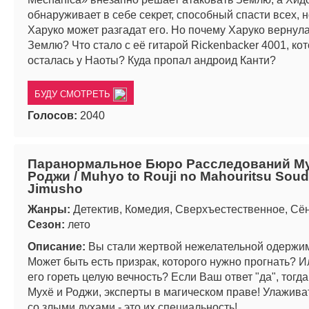
обнаруживает в себе секрет, способный спасти всех, н
Харуко может разгадат его. Но почему Харуко вернула
Землю? Что стало с её гитарой Rickenbacker 4001, ко
осталась у Наоты? Куда пропал андроид Канти?
БУДУ СМОТРЕТЬ
Голосов:
2040
Паранормальное Бюро Расследований Му
Роджи / Muhyo to Rouji no Mahouritsu Sou
Jimusho
Жанры:
Детектив, Комедия, Сверхъестественное, Сё
Сезон:
лето
Описание:
Вы стали жертвой нежелательной одержи
Может быть есть призрак, которого нужно прогнать? И
его гореть целую вечность? Если Ваш ответ "да", тог
Мухё и Роджи, эксперты в магическом праве! Улажив
со злыми духами - это их специальность!