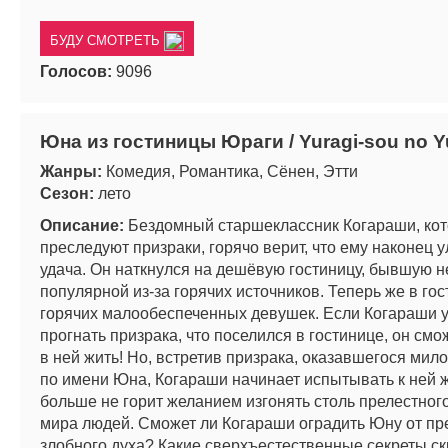
БУДУ СМОТРЕТЬ
Голосов:
9096
Юна из гостиницы Юраги / Yuragi-sou no 
Жанры:
Комедия, Романтика, Сёнен, Этти
Сезон:
лето
Описание:
Бездомный старшеклассник Когараши, кот
преследуют призраки, горячо верит, что ему наконец 
удача. Он наткнулся на дешёвую гостиницу, бывшую н
популярной из-за горячих источников. Теперь же в го
горячих малообеспеченных девушек. Если Когараши 
прогнать призрака, что поселился в гостинице, он смо
в ней жить! Но, встретив призрака, оказавшегося мил
по имени Юна, Когараши начинает испытывать к ней 
больше не горит желанием изгонять столь прелестного
мира людей. Сможет ли Когараши оградить Юну от п
злобного духа? Какие сверхъестественные секреты с