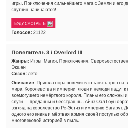
игры. Приключения сильнейшего мага с Земли и его д
спутниц начинаются!
БУДУ СМОТРЕТЬ
Голосов:
21122
Повелитель 3 / Overlord III
Жанры:
Игры, Магия, Приключения, Сверхъестествен
Экшен
Сезон:
лето
Описание:
Пришла пора повелителю занять трон на 
мира. Королевства и империи, люди и нелюди падут к
всемогущего немёртвого короля. Планы его сложны и
слуги — преданны и бесстрашны. Айнз Оал Гоун обра
взгляд на королевство Ре-Эстиз и империю Багарут. Д
одного его кивка и мёртвая армия своей поступью обр
многовековой историей в пыль.