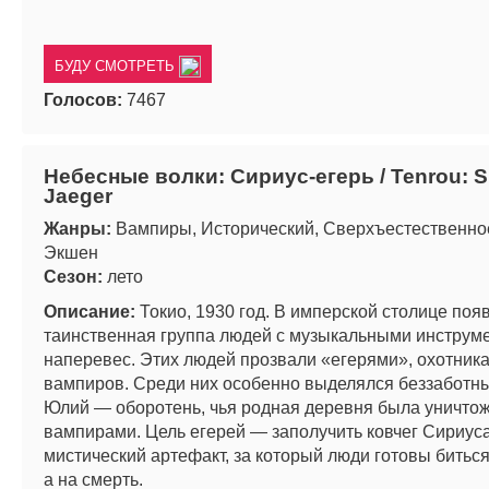
БУДУ СМОТРЕТЬ
Голосов:
7467
Небесные волки: Сириус-егерь / Tenrou: Si
Jaeger
Жанры:
Вампиры, Исторический, Сверхъестественно
Экшен
Сезон:
лето
Описание:
Токио, 1930 год. В имперской столице поя
таинственная группа людей с музыкальными инструм
наперевес. Этих людей прозвали «егерями», охотник
вампиров. Среди них особенно выделялся беззаботн
Юлий — оборотень, чья родная деревня была уничто
вампирами. Цель егерей — заполучить ковчег Сириус
мистический артефакт, за который люди готовы биться
а на смерть.