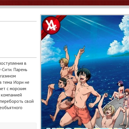
e
поступления в
-Сити. Парень
агазином
а тема Иори не
ает с морским
с компанией
 перебороть свой
необъятного