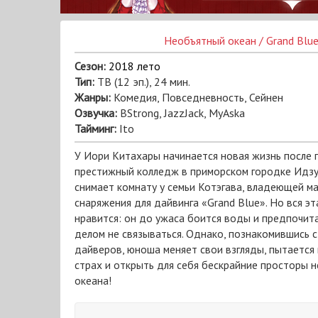
Необъятный океан / Grand Blu
Сезон:
2018 лето
Тип:
ТВ (12 эп.), 24 мин.
Жанры:
Комедия, Повседневность, Сейнен
Озвучка:
BStrong, JazzJack, MyAska
Тайминг:
Ito
У Иори Китахары начинается новая жизнь после 
престижный колледж в приморском городке Идзу
снимает комнату у семьи Котэгава, владеющей м
снаряжения для дайвинга «Grand Blue». Но вся эт
нравится: он до ужаса боится воды и предпочит
делом не связываться. Однако, познакомившись 
дайверов, юноша меняет свои взгляды, пытается
страх и открыть для себя бескрайние просторы 
океана!