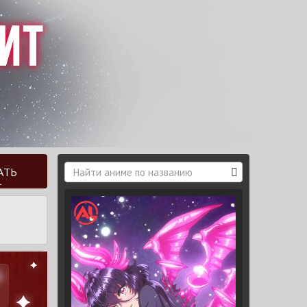
АТЬ
Т