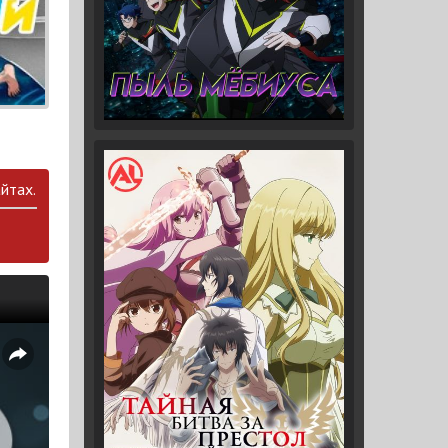
йтах.