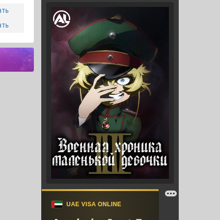
ать
ать