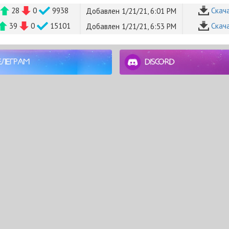
28
0
9938
Cкач
Добавлен 1/21/21, 6:01 PM
39
0
15101
Cкач
Добавлен 1/21/21, 6:53 PM