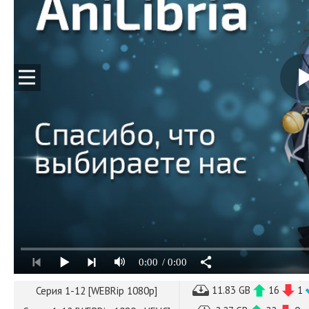
0:00
/ 0:00
11.83 GB
16
1
Серия 1-12 [WEBRip 1080p]