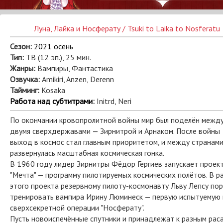
Луна, Лайка и Носферату / Tsuki to Laika to Nosferatu
Сезон:
2021 осень
Тип:
ТВ (12 эп.), 25 мин.
Жанры:
Вампиры, Фантастика
Озвучка:
Amikiri, Anzen, Derenn
Тайминг:
Kosaka
Работа над субтитрами
:
Initrd, Neri
По окончании кровопролитной войны мир был поделён межд
двумя сверхдержавами — Зирнитрой и Арнаком. После войны
выход в космос стал главным приоритетом, и между странам
развернулась масштабная космическая гонка.
В 1960 году лидер Зирнитры Фёдор Гергиев запускает проек
"Мечта" — программу пилотируемых космических полётов. В р
этого проекта резервному пилоту-космонавту Льву Лепсу по
тренировать вампира Ирину Люминеск — первую испытуемую 
сверхсекретной операции "Носферату".
Пусть новоиспечённые спутники и принадлежат к разным раса