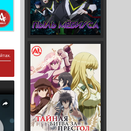
йтах.