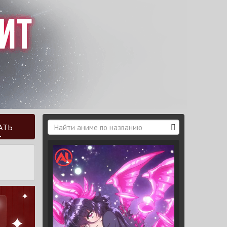
АТЬ
Т