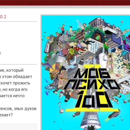
0 2
k
ик, который
и этом обладает
 хочет прожить
 но когда его
чается нечто
енсов, злых духов
елает?