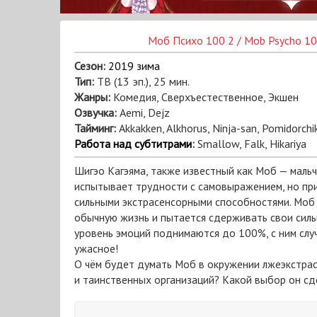
Моб Психо 100 2 / Mob Psycho 10
Сезон:
2019 зима
Тип:
ТВ (13 эп.), 25 мин.
Жанры:
Комедия, Сверхъестественное, Экшен
Озвучка:
Aemi, Dejz
Тайминг:
Akkakken, Alkhorus, Ninja-san, Pomidorchi
Работа над субтитрами
:
Smallow, Falk, Hikariya
Шигэо Кагэяма, также известный как Моб — мальч
испытывает трудности с самовыражением, но пр
сильными экстрасенсорными способностями. Моб
обычную жизнь и пытается сдерживать свои силы,
уровень эмоций поднимаются до 100%, с ним слу
ужасное!
О чём будет думать Моб в окружении лжеэкстрас
и таинственных организаций? Какой выбор он сд