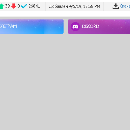
39
0
26841
Cкач
Добавлен 4/5/19, 12:38 PM