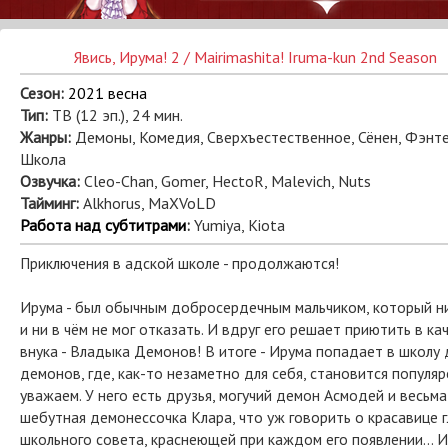
Явись, Ирума! 2 / Mairimashita! Iruma-kun 2nd Season
Сезон:
2021 весна
Тип:
ТВ (12 эп.), 24 мин.
Жанры:
Демоны, Комедия, Сверхъестественное, Сёнен, Фэнте
Школа
Озвучка:
Cleo-Chan, Gomer, HectoR, Malevich, Nuts
Тайминг:
Alkhorus, MaXVoLD
Работа над субтитрами
:
Yumiya, Kiota
Приключения в адской школе - продолжаются!
Ирума - был обычным добросердечным мальчиком, который н
и ни в чём не мог отказать. И вдруг его решает приютить в ка
внука - Владыка Демонов! В итоге - Ирума попадает в школу 
демонов, где, как-то незаметно для себя, становится популяр
уважаем. У него есть друзья, могучий демон Асмодей и весьма
шебутная демонессочка Клара, что уж говорить о красавице 
школьного совета, краснеющей при каждом его появлении... И