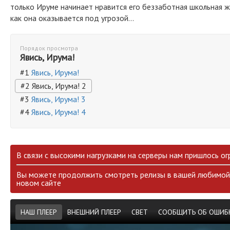
только Ируме начинает нравится его беззаботная школьная ж
как она оказывается под угрозой...
Порядок просмотра
Явись, Ирума!
#1
Явись, Ирума!
#2 Явись, Ирума! 2
#3
Явись, Ирума! 3
#4
Явись, Ирума! 4
В связи с высокими нагрузками на серверы нам пришлось ог
Вы можете продолжить смотреть релизы в вашей любимой 
новом сайте
НАШ ПЛЕЕР
ВНЕШНИЙ ПЛЕЕР
СВЕТ
СООБЩИТЬ ОБ ОШИБ