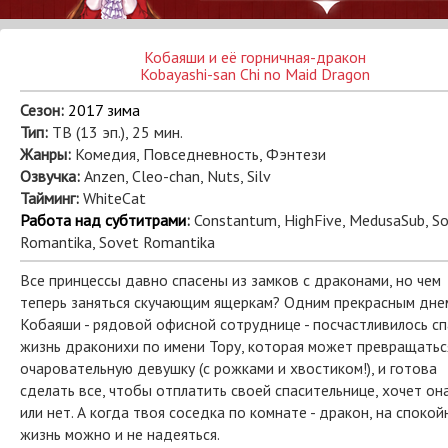
Кобаяши и её горничная-дракон
Kobayashi-san Chi no Maid Dragon
Сезон:
2017 зима
Тип:
ТВ (13 эп.), 25 мин.
Жанры:
Комедия, Повседневность, Фэнтези
Озвучка:
Anzen, Cleo-chan, Nuts, Silv
Тайминг:
WhiteCat
Работа над субтитрами
:
Constantum, HighFive, MedusaSub, S
Romantika, Sovet Romantika
Все принцессы давно спасены из замков с драконами, но чем
теперь заняться скучающим ящеркам? Одним прекрасным дне
Кобаяши - рядовой офисной сотруднице - посчастливилось сп
жизнь драконихи по имени Тору, которая может превращатьс
очаровательную девушку (с рожками и хвостиком!), и готова
сделать все, чтобы отплатить своей спасительнице, хочет он
или нет. А когда твоя соседка по комнате - дракон, на споко
жизнь можно и не надеяться.