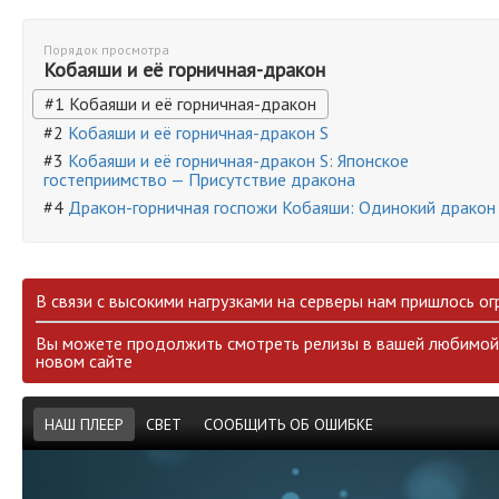
Порядок просмотра
Кобаяши и её горничная-дракон
#1 Кобаяши и её горничная-дракон
#2
Кобаяши и её горничная-дракон S
#3
Кобаяши и её горничная-дракон S: Японское
гостеприимство — Присутствие дракона
#4
Дракон-горничная госпожи Кобаяши: Одинокий дракон
В связи с высокими нагрузками на серверы нам пришлось ог
Вы можете продолжить смотреть релизы в вашей любимой 
новом сайте
НАШ ПЛЕЕР
СВЕТ
СООБЩИТЬ ОБ ОШИБКЕ