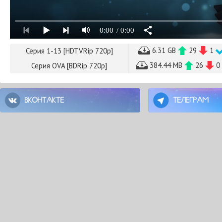
0:00
/ 0:00
6.31 GB
29
1
Серия 1-13 [HDTVRip 720p]
384.44 MB
26
0
Серия OVA [BDRip 720p]