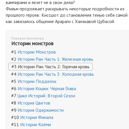
вампирами и лезет не в свои дела?
Фильм продолжает раскрывать некоторые подробности из
прошлого героев: Киссшот до становления тенью себя самой 
как завязалось общение Арараги с Ханэкавой Цубасой.
Порядок просмотра
Истории монстров
#1
Истории Монстров
#2
Истории Ран. Часть 1: Железная кровь
#3 Истории Ран. Часть 2: Горячая кровь
#4
Истории Ран. Часть 3: Холодная кровь
#5
Истории Подделок
#6
История Кошки: Чёрная Глава
#7
Цикл Историй: Второй Сезон
#8
История Цветов
#9
История Одержимости
#10
История Финала
#11
Истории Коёми