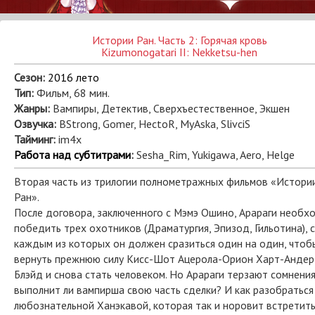
Истории Ран. Часть 2: Горячая кровь
Kizumonogatari II: Nekketsu-hen
Сезон:
2016 лето
Тип:
Фильм, 68 мин.
Жанры:
Вампиры, Детектив, Сверхъестественное, Экшен
Озвучка:
BStrong, Gomer, HectoR, MyAska, SlivciS
Тайминг:
im4x
Работа над субтитрами
:
Sesha_Rim, Yukigawa, Aero, Helge
Вторая часть из трилогии полнометражных фильмов «Истори
Ран».
После договора, заключенного с Мэмэ Ошино, Арараги необх
победить трех охотников (Драматургия, Эпизод, Гильотина), с
каждым из которых он должен сразиться один на один, чтоб
вернуть прежнюю силу Кисс-Шот Ацерола-Орион Харт-Андер
Блэйд и снова стать человеком. Но Арараги терзают сомнения
выполнит ли вампирша свою часть сделки? И как разобраться
любознательной Ханэкавой, которая так и норовит встретить