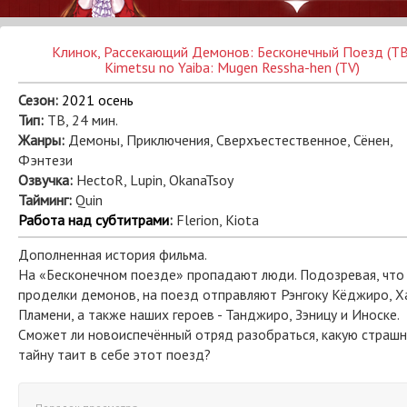
Клинок, Рассекающий Демонов: Бесконечный Поезд (ТВ
Kimetsu no Yaiba: Mugen Ressha-hen (TV)
Сезон:
2021 осень
Тип:
ТВ, 24 мин.
Жанры:
Демоны, Приключения, Сверхъестественное, Сёнен,
Фэнтези
Озвучка:
HectoR, Lupin, OkanaTsoy
Тайминг:
Quin
Работа над субтитрами
:
Flerion, Kiota
Дополненная история фильма.
На «Бесконечном поезде» пропадают люди. Подозревая, что
проделки демонов, на поезд отправляют Рэнгоку Кёджиро, 
Пламени, а также наших героев - Танджиро, Зэницу и Иноске.
Сможет ли новоиспечённый отряд разобраться, какую страш
тайну таит в себе этот поезд?