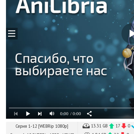
0:00
/ 0:00
13.31 GB
17
0
Серия 1-12 [WEBRip 1080p]