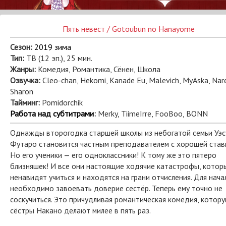
Пять невест / Gotoubun no Hanayome
Сезон:
2019 зима
Тип:
ТВ (12 эп.), 25 мин.
Жанры:
Комедия, Романтика, Сёнен, Школа
Озвучка:
Cleo-chan, Hekomi, Kanade Eu, Malevich, MyAska, Nar
Sharon
Тайминг:
Pomidorchik
Работа над субтитрами
:
Merky, TiimeIrre, FooBoo, BONN
Однажды второгодка старшей школы из небогатой семьи Уэс
Футаро становится частным преподавателем с хорошей став
Но его ученики — его одноклассники! К тому же это пятеро
близняшек! И все они настоящие ходячие катастрофы, котор
ненавидят учиться и находятся на грани отчисления. Для нача
необходимо завоевать доверие сестёр. Теперь ему точно не
соскучиться. Это причудливая романтическая комедия, котор
сёстры Накано делают милее в пять раз.