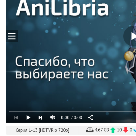
0:00
/ 0:00
4.67 GB
10
0
Серия 1-13 [HDTVRip 720p]