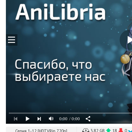
0:00
/ 0:00
3.82 GB
18
0
Серия 1-12 [HDTVRip 720p]