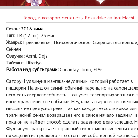
Город, в котором меня нет / Boku dake ga Inai Machi
Сезон:
2016 зима
Тип:
ТВ (12 эп.), 25 мин.
Жанры:
Приключения, Психологическое, Сверхъестественное,
Сейнен
Озвучка:
Aemi, Dejz
Тайминг:
Hikariya
Работа над субтитрами
:
ConanJay, Timo, ElVis
Сатору Фудзинума мангака-неудачник, который работает в
пиццерии. На вид он самый обычный парень, но на самом деле
него есть сверхспособность — он умет телепортироваться в 
иное драматическое событие. Неудачи в сверхъестественны
миссиях не предусмотрены, так как каждая несостыковка или
трагический финал возвращает его в самое начало задания, и
пока он не найдет способ сделать заданное дело успешно. 
Фудзинумы раскрывает страшный секрет многочисленных де
похищений из прошлого, что стоит ей собственной жизни. Са